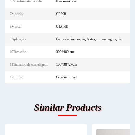
6Revestimento da vela:
Não revestido
7Modelo:
CP008
8Marca:
QIA HE
9Aplicação:
Para estacionamento, festas, armazenagem, etc.
10Tamanho:
300*600 cm
11Tamanho da embalagem:
105*38*27cm
12Cores:
Personalizável
Similar Products