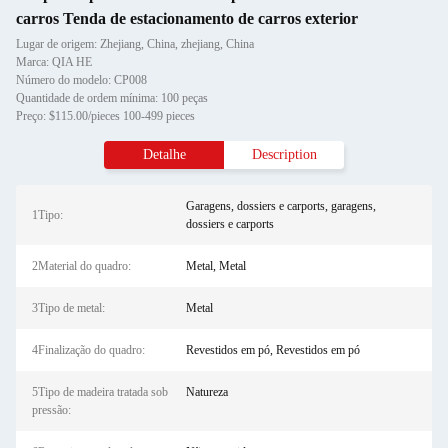
carros Tenda de estacionamento de carros exterior
Lugar de origem: Zhejiang, China, zhejiang, China
Marca: QIA HE
Número do modelo: CP008
Quantidade de ordem mínima: 100 peças
Preço: $115.00/pieces 100-499 pieces
Detalhe
Description
Garagens, dossiers e carports, garagens,
1Tipo:
dossiers e carports
2Material do quadro:
Metal, Metal
3Tipo de metal:
Metal
4Finalização do quadro:
Revestidos em pó, Revestidos em pó
5Tipo de madeira tratada sob
Natureza
pressão: