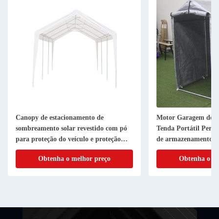
Canopy de estacionamento de
Motor Garagem de Bicicle
sombreamento solar revestido com pó
Tenda Portátil Perfeito pa
para proteção do veículo e proteção
de armazenamento ao ar l
solar
Obtenha o melhor preço
Obtenha o melhor 