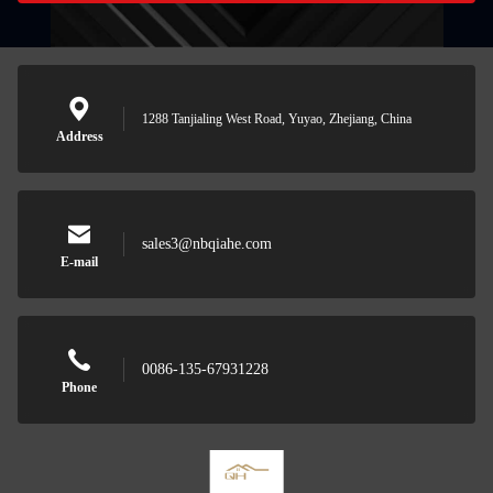
1288 Tanjialing West Road, Yuyao, Zhejiang, China
Address
sales3@nbqiahe.com
E-mail
0086-135-67931228
Phone