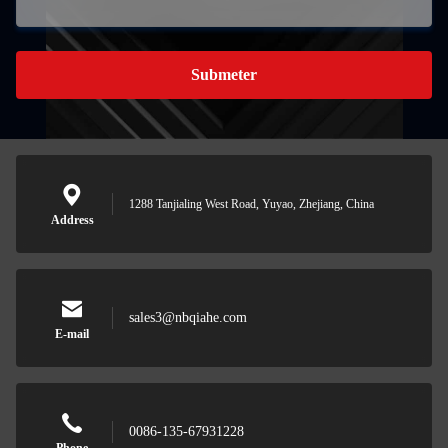
Submeter
1288 Tanjialing West Road, Yuyao, Zhejiang, China
Address
sales3@nbqiahe.com
E-mail
0086-135-67931228