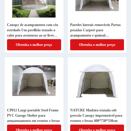
Canopy de acampamento com céu
Paredes laterais removíveis Portas
estrelado Um pavilhão tratado a
pesadas Carport para
calor para aventuras ao ar livre
acampamento e quintal
ecológicas
400*730*330cm
Obtenha o melhor preço
Obtenha o melhor preço
CP012 Large portable Steel Frame
NATURE Madeira tratada sob
PVC Garage Shelter para
pressão Canopy impermeável para
armazenamento em eventos e festas
eventos e festas 400*730*330cm
Obtenha o melhor preço
Obtenha o melhor preço