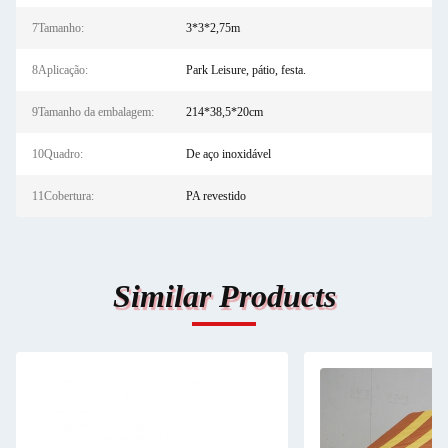
7Tamanho:
3*3*2,75m
8Aplicação:
Park Leisure, pátio, festa.
9Tamanho da embalagem:
214*38,5*20cm
10Quadro:
De aço inoxidável
11Cobertura:
PA revestido
Similar Products