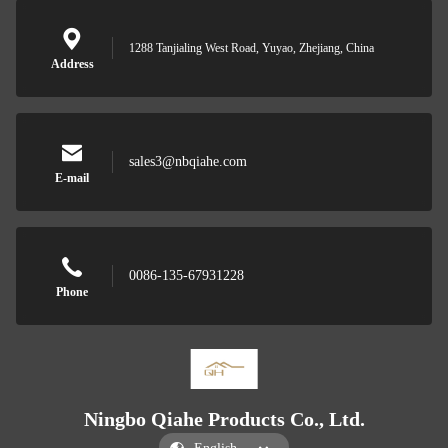
1288 Tanjialing West Road, Yuyao, Zhejiang, China
Address
sales3@nbqiahe.com
E-mail
0086-135-67931228
Phone
Ningbo Qiahe Products Co., Ltd.