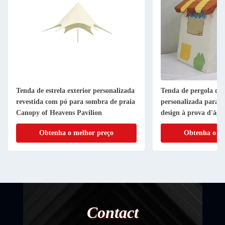
Tenda de estrela exterior personalizada
Tenda de pergola de 
revestida com pó para sombra de praia
personalizada para jo
Canopy of Heavens Pavilion
design à prova d'águ
Obtenha o melhor preço
Obtenha o me
Contact