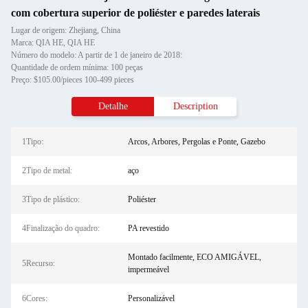
com cobertura superior de poliéster e paredes laterais
Lugar de origem: Zhejiang, China
Marca: QIA HE, QIA HE
Número do modelo: A partir de 1 de janeiro de 2018:
Quantidade de ordem mínima: 100 peças
Preço: $105.00/pieces 100-499 pieces
Detalhe
Description
1Tipo:
Arcos, Arbores, Pergolas e Ponte, Gazebo
2Tipo de metal:
aço
3Tipo de plástico:
Poliéster
4Finalização do quadro:
PA revestido
Montado facilmente, ECO AMIGÁVEL,
5Recurso:
impermeável
6Cores:
Personalizável